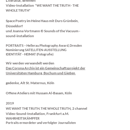
Literatur
, Bremen​
Video-Installation
"WE WANT THE TRUTH - THE
WHOLE TRUTH"
Space Poetry im
Heine Haus mit Durs Grünbein,
Düsseldorf
und Joanna Vortmann © Sounds of the Vacuum -
sound-installation
PORTRAITS – Hellerau Photography Award, Dresden
Nominierung SATELLITEN-AUSSTELLUNG
IDENTITÄT - HEIMAT (Fotografie)
Wir werden verwandelt werden
Das Corona Archiv ist ein Gemeinschaftsprojekt der
Universitäten Hamburg, Bochum und Gießen
gedenke,
Alt St. Maternus, Köln
Offene Ateliers mit Hussam Al-Basam, Köln
2019
,
2 channel
WE WANT THE TRUTH. THE WHOLE TRUTH
Video-Sound-Installation,
Frankfurt a.M.
WAHRHEITSKÄMPFER
Portraits ermordeter und verfolgter Journalisten