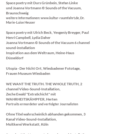
Space poetry mit Durs Grünbein,
Stefan Linke
und Joanna Vortmann ©
Sounds of the Vacuum,
Braunschweig
weitere Informationen:
www.kultur-raumfahrt.de
,
Dr.
Marie-Luise Heuser
Space poetry mit Ulrich Beck, Yevgeniy Breyger, Paul
Henri Campbell, Lydia Daher
Joanna Vortmann ©
Sounds of the Vacuum 6 channel
sound-installation
Inspiration aus dem Weltraum,
Heine-Haus
Düsseldorf
Utopia - Der Nicht Ort, Wiesbadener Fototage,
Frauen Museum Wiesbaden
WE WANT THE TRUTH. THE WHOLE TRUTH, 2
channel Video-Sound-Installation,
Zeche Ewald "ExtraSchicht" mit
WAHRHEITSKÄMPFER,
Herten
Portraits ermordeter und verfolgter Journalisten
Ohne Titel wahrscheinlich abhanden gekommen, 3
Kanal Video-Sound-Installation,
Moltkerei Werkstatt, Köln