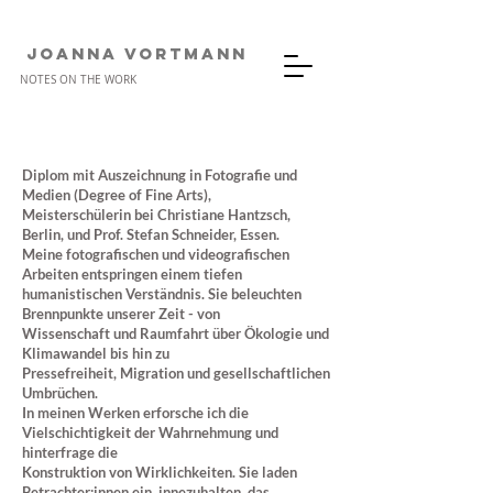
JOANNA VORTMANn
NOTES ON THE WORK
Diplom mit Auszeichnung in Fotografie und
Medien (Degree of Fine Arts),
Meisterschülerin bei Christiane Hantzsch,
Berlin, und Prof. Stefan Schneider, Essen.
Meine fotografischen und videografischen
Arbeiten entspringen einem tiefen
humanistischen Verständnis. Sie beleuchten
Brennpunkte unserer Zeit - von
Wissenschaft und Raumfahrt über Ökologie und
Klimawandel bis hin zu
Pressefreiheit, Migration und gesellschaftlichen
Umbrüchen.
In meinen Werken
erforsche ich die
Vielschichtigkeit der Wahrnehmung und
hinterfrage die
Konstruktion von Wirklichkeiten. Sie laden
Betrachter:innen ein, innezuhalten, das