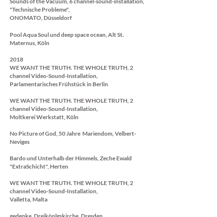
Sounds of the Vacuum, 6 channel-sound-installation,
"
Technische Probleme",
ONOMATO, Düsseldorf
Pool Aqua Soul
und
deep space ocean
,
Alt St.
Maternus
, Köln
2018
WE WANT THE TRUTH. THE WHOLE TRUTH, 2
channel Video-Sound-Installation,
Parlamentarisches Frühstück in Berlin
WE WANT THE TRUTH. THE WHOLE TRUTH, 2
channel Video-Sound-Installation,
Moltkerei Werkstatt, Köln
No Picture of God, 50 Jahre Mariendom, Velbert-
Neviges
Bardo und Unterhalb der Himmels, Zeche Ewald
"ExtraSchicht", Herten
WE WANT THE TRUTH. THE WHOLE TRUTH, 2
channel Video-Sound-Installation,
Valletta, Malta
gedenke, Dreikönlgskirche, Dresden