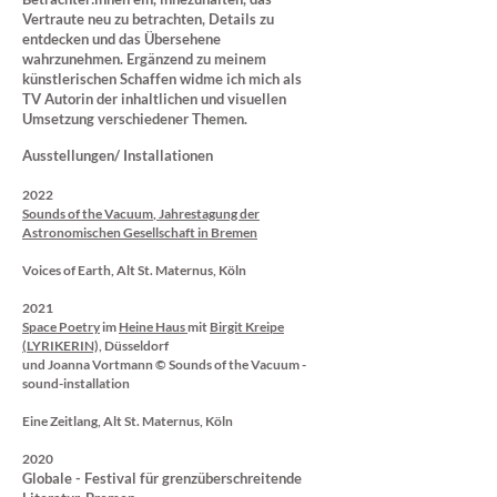
Vertraute neu zu betrachten, Details zu
entdecken und das Übersehene
wahrzunehmen. Ergänzend zu meinem
künstlerischen Schaffen widme ich mich als
TV Autorin der inhaltlichen und visuellen
Umsetzung verschiedener Themen.
Ausstellungen/ Installationen
2022
Sounds of the Vacuum
, Jahrestagung der
Astronomischen Gesellschaft in Bremen
Voices of Earth,
Alt St. Maternus, Köln
2021
Space Poetry
im
Heine Haus
mit
Birgit Kreipe
(LYRIKERIN),
Düsseldorf
und Joanna Vortmann © Sounds of the Vacuum -
sound-installation
Eine Zeitlang, Alt St. Maternus, Köln
2020
Globale - Festival für grenzüberschreitende