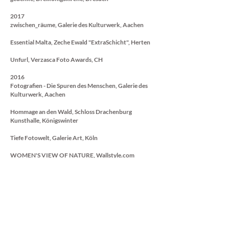
2017
zwischen_räume,
Galerie des Kulturwerk, Aachen
Essential Malta, Zeche Ewald
"ExtraSchicht"
, Herten
Unfurl, Verzasca Foto Awards, CH
2016
Fotografien -
Die Spuren des Menschen,
Galerie des
Kulturwerk, Aachen
Hommage an den Wald,
Schloss Drachenburg
Kunsthalle, Königswinter
Tiefe Fotowelt
, Galerie Art, Köln
WOMEN'S VIEW OF NATURE, Wallstyle.com
Gallery, Düsseldorf
Utopia
, Museum am Ostwall, Dortmund
WALD STÜCKE, Bürgermeisterhaus, Essen-Werden
Selbstanschauung
, Kreativ Quartier Scheidt´sche
Hallen Kunstraum, Essen