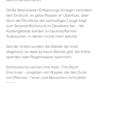
Große Meerwasser-Entsalzungs-Anlagen vermitteln
den Eindruck, es gebe Wasser im Überfluss, aber
doch der Rückfluss der salzhaltigen Lauge trägt
zum Sauerstoffschwund im Gewässer bei – die
Küstengebiete werden zu sauerstoffarmen
Todeszonen, in denen nichts mehr wächst.
Seit der Antike wurden die Wälder der Insel
abgeholzt, so dass es kaum Bäume gibt, die Kühle
spenden oder Regenwasser speichern.
Einheimische nennen ihre Insel „The Rock“.
Eine Insel – umgeben von Wasser, die den Durst
von Pflanzen, Tieren und Menschen nicht stillen
kann.
Fine Art
English