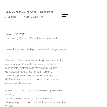
JOANNA VORTMANN
ANMERKUNGEN ZU DEN WERKEN
memoru 2017/18
7 lumkestoj 72 cm x 52 cm, Diasec opal matt
Prezentite en konstruitaj ermitejoj, ĉiu kun ligna seĝo.
"Memoru ..."
faras referencojn kaj konstruas pontojn:
inter kristana-okcidenta kulturo kaj budhismo,
inter konataj motivoj de la Malnovmajstra arto
kaj ilia konvertiĝo en nuntempan formon.
La motivoj prenas temojn, kiuj koncernas ĉiujn:
Malŝparo, vivo kaj morto, traktante la pasintecon,
.
la direkton al kiu ni iras
Kiam la tuta mondo estas en politika kaj ekonomia
tumulto,
Des pli gravas memori kio estas esenca.
Kaj pensu pri kiel ni povas konstrui pontojn anstataŭ
murojn.