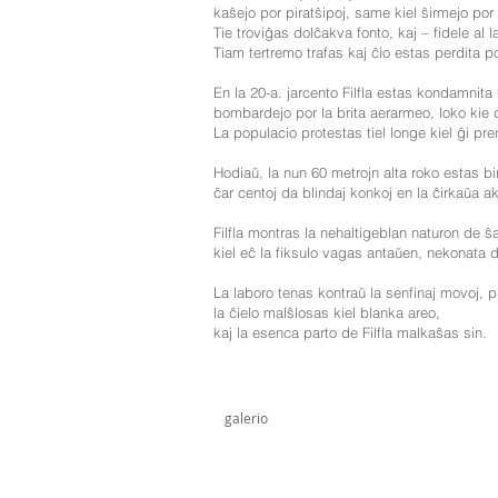
kaŝejo por piratŝipoj, same kiel ŝirmejo por 
Tie troviĝas dolĉakva fonto, kaj – fidele al 
Tiam tertremo trafas kaj ĉio estas perdita p
En la 20-a. jarcento Filfla estas kondamnita k
bombardejo por la brita aerarmeo, loko kie 
La populacio protestas tiel longe kiel ĝi pre
Hodiaŭ, la nun 60 metrojn alta roko estas b
ĉar centoj da blindaj konkoj en la ĉirkaŭa 
Filfla montras la nehaltigeblan naturon de ŝa
kiel eĉ la fiksulo vagas antaŭen, nekonata de
La laboro tenas kontraŭ la senfinaj movoj, pr
la ĉielo malŝlosas kiel blanka areo,
kaj la esenca parto de Filfla malkaŝas sin.
galerio