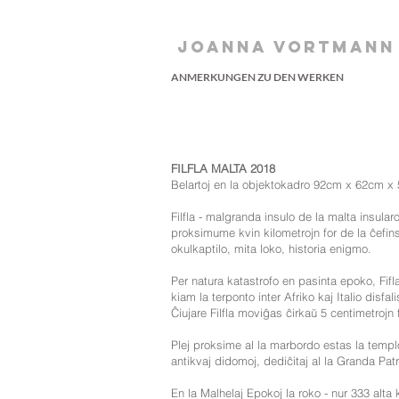
JOANNA VORTMANN
ANMERKUNGEN ZU DEN WERKEN
FILFLA MALTA 2018
Belartoj en la objektokadro 92cm x 62cm x
Filfla - malgranda insulo de la malta insularo
proksimume kvin kilometrojn for de la ĉefins
okulkaptilo, mita loko, historia enigmo.
Per natura katastrofo en pasinta epoko, Fifla
kiam la terponto inter Afriko kaj Italio disfali
Ĉiujare Filfla moviĝas ĉirkaŭ 5 centimetrojn 
Plej proksime al la marbordo estas la temp
antikvaj didomoj, dediĉitaj al la Granda Pat
En la Malhelaj Epokoj la roko - nur 333 alta 