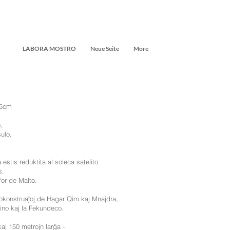
LABORA MOSTRO
Neue Seite
More
 5cm
,
ulo,
 estis reduktita al soleca satelito
s.
for de Malto.
lokonstruaĵoj de Hagar Qim kaj Mnajdra,
rino kaj la Fekundeco.
kaj 150 metrojn larĝa -