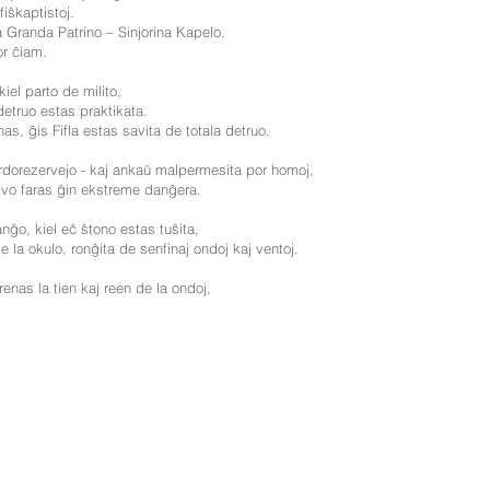
fiŝkaptistoj.
la Granda Patrino – Sinjorina Kapelo.
or ĉiam.
iel parto de milito,
detruo estas praktikata.
nas, ĝis Fifla estas savita de totala detruo.
irdorezervejo - kaj ankaŭ malpermesita por homoj,
akvo faras ĝin ekstreme danĝera.
nĝo, kiel eĉ ŝtono estas tuŝita,
 la okulo, ronĝita de senfinaj ondoj kaj ventoj.
enas la tien kaj reen de la ondoj,