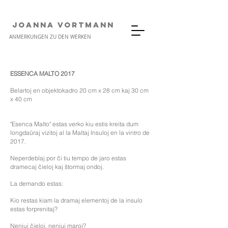
JOANNA VORTMANN
ANMERKUNGEN ZU DEN WERKEN
ESSENCA MALTO 2017
Belartoj en objektokadro 20 cm x 28 cm kaj 30 cm
x 40 cm
"Esenca Malto" estas verko kiu estis kreita dum
longdaŭraj vizitoj al la Maltaj Insuloj en la vintro de
2017.
Neperdeblaj por ĉi tiu tempo de jaro estas
dramecaj ĉieloj kaj ŝtormaj ondoj.
La demando estas:
Kio restas kiam la dramaj elementoj de la insulo
estas forprenitaj?
Neniuj ĉieloj, neniuj maroj?