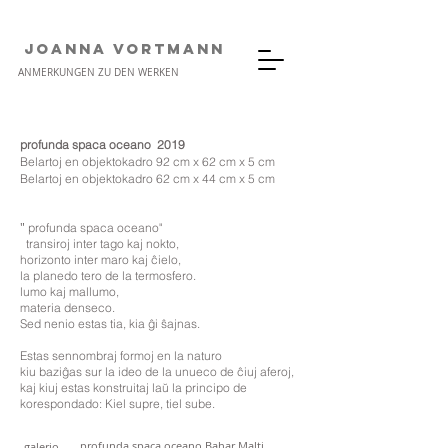
JOANNA VORTMANN
ANMERKUNGEN ZU DEN WERKEN
profunda spaca oceano
2019
Belartoj en objektokadro 92 cm x 62 cm x 5 cm
Belartoj en objektokadro 62 cm x 44 cm x 5 cm
"
profunda spaca oceano
"
transiroj inter tago kaj nokto,
horizonto inter maro kaj ĉielo,
la planedo tero de la termosfero.
lumo kaj mallumo,
materia denseco.
Sed nenio estas tia, kia ĝi ŝajnas.
Estas sennombraj formoj en la naturo
kiu baziĝas sur la ideo de la unueco de ĉiuj aferoj,
kaj kiuj estas konstruitaj laŭ la principo de
korespondado: Kiel supre, tiel sube.
galerio
profunda spaca oceano
Bahar Malti