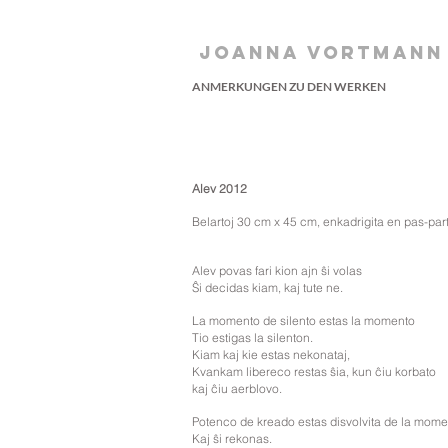
JOANNA VORTMANN
ANMERKUNGEN ZU DEN WERKEN
Alev 2012
Belartoj 30 cm x 45 cm, enkadrigita en pas-par
Alev povas fari kion ajn ŝi volas
Ŝi decidas kiam, kaj tute ne.
La momento de silento estas la momento
Tio estigas la silenton.
Kiam kaj kie estas nekonataj,
Kvankam libereco restas ŝia, kun ĉiu korbato
kaj ĉiu aerblovo.
Potenco de kreado estas disvolvita de la mome
Kaj ŝi rekonas.