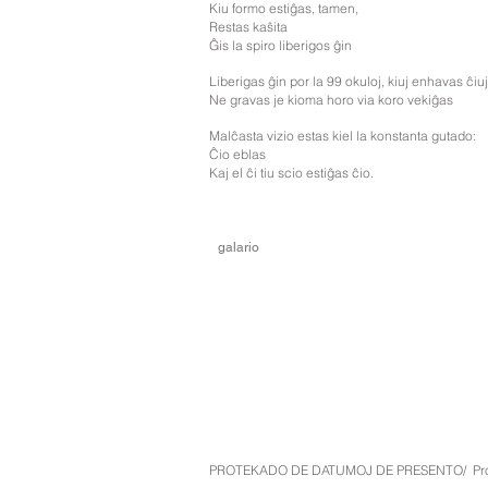
Kiu formo estiĝas, tamen,
Restas kaŝita
Ĝis la spiro liberigos ĝin
Liberigas ĝin por la 99 okuloj, kiuj enhavas ĉi
Ne gravas je kioma horo via koro vekiĝas
Malĉasta vizio estas kiel la konstanta gutado:
Ĉio eblas
Kaj el ĉi tiu scio estiĝas ĉio.
galario
PROTEKADO DE DATUMOJ DE PRESENTO/ Prot