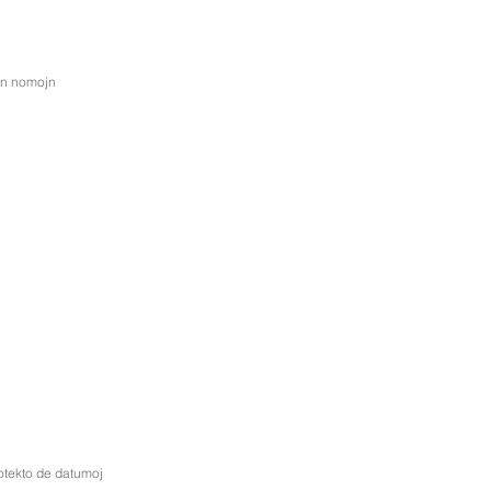
ujn nomojn
ekto de datumoj