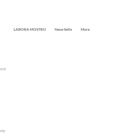
LABORA MOSTRO
Neue Seite
More
tout
nto